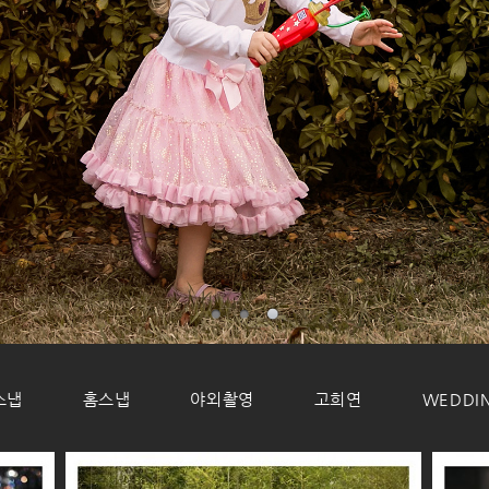
스냅
홈스냅
야외촬영
고희연
WEDDI