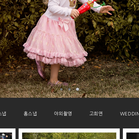
스냅
홈스냅
야외촬영
고희연
WEDDI