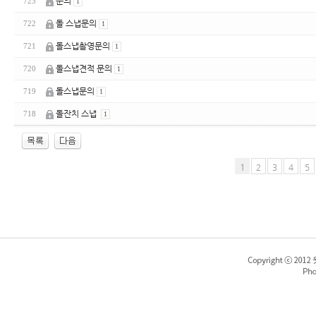
문의
723
1
돌 스냅문의
722
1
돌스냅촬영문의
721
1
돌스냅견적 문의
720
1
돌스냅문의
719
1
돌잔치 스냅
718
1
1
2
3
4
5