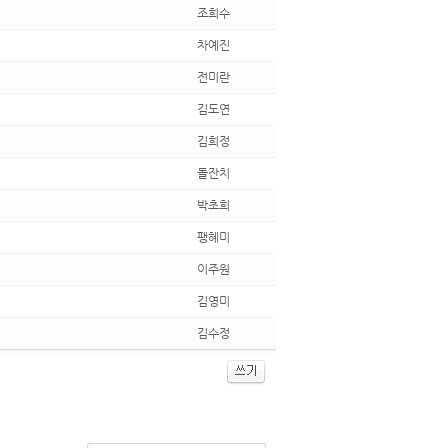
조희수
차예진
전미란
김도연
김희정
돌잔치
박초희
팽혜미
이주원
김영미
김수정