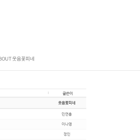
글쓴이
웃음꽃피네
민연홍
이나영
정인